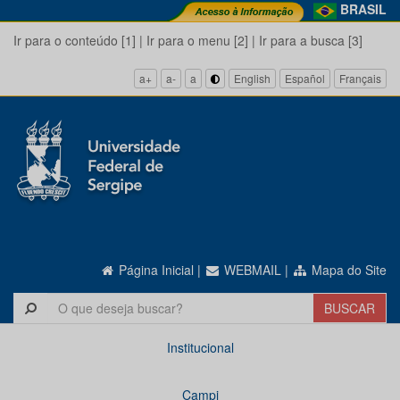
BRASIL
Ir para o conteúdo [1]
|
Ir para o menu [2]
|
Ir para a busca [3]
a+
a-
a
English
Español
Français
Página Inicial
|
WEBMAIL
|
Mapa do Site
Institucional
Campi