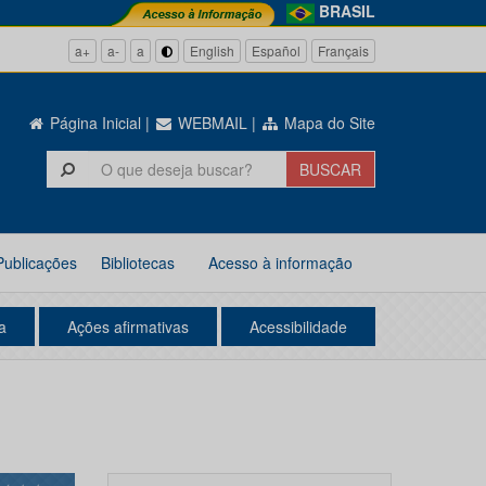
BRASIL
a+
a-
a
English
Español
Français
Página Inicial
|
WEBMAIL
|
Mapa do Site
Publicações
Bibliotecas
Acesso à informação
a
Ações afirmativas
Acessibilidade