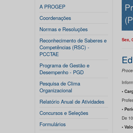
Pr
A PROGEP
(P
Coordenações
Normas e Resoluções
Sex, 
Reconhecimento de Saberes e
Competências (RSC) -
PCCTAE
Ed
Programa de Gestão e
Proces
Desempenho - PGD
Infor
Pesquisa de Clima
Organizacional
• Car
Profes
Relatório Anual de Atividades
• Per
Concursos e Seleções
De 10
Formulários
• Val