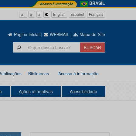
BRASIL
a+
a-
a
English
Español
Français
Página Inicial
|
WEBMAIL
|
Mapa do Site
Publicações
Bibliotecas
Acesso à informação
a
Ações afirmativas
Acessibilidade