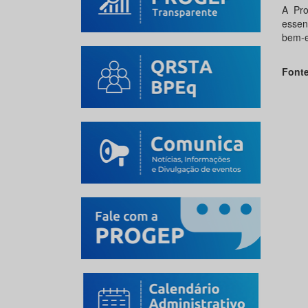
A Pro
essen
bem-e
Font