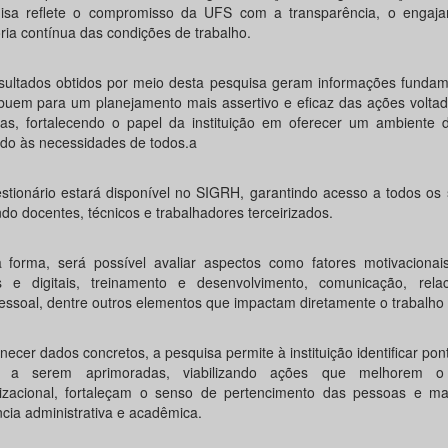
isa reflete o compromisso da UFS com a transparência, o engaj
ria contínua das condições de trabalho.
sultados obtidos por meio desta pesquisa geram informações fundam
ibuem para um planejamento mais assertivo e eficaz das ações volta
as, fortalecendo o papel da instituição em oferecer um ambiente d
ado às necessidades de todos.a
stionário estará disponível no SIGRH, garantindo acesso a todos os 
ndo docentes, técnicos e trabalhadores terceirizados.
 forma, será possível avaliar aspectos como fatores motivacionais
os e digitais, treinamento e desenvolvimento, comunicação, rela
pessoal, dentre outros elementos que impactam diretamente o trabalho
necer dados concretos, a pesquisa permite à instituição identificar pont
s a serem aprimoradas, viabilizando ações que melhorem o
izacional, fortaleçam o senso de pertencimento das pessoas e m
ncia administrativa e acadêmica.