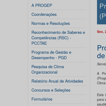
Pr
A PROGEP
(P
Coordenações
Normas e Resoluções
Sex, 
Reconhecimento de Saberes e
Competências (RSC) -
PCCTAE
Pr
Programa de Gestão e
de
Desempenho - PGD
Servi
Pesquisa de Clima
Organizacional
A Pr
(Prog
Relatório Anual de Atividades
Clima 
Concursos e Seleções
Esta 
Formulários
para 
saudá