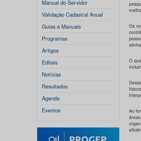
Manual do Servidor
pesqu
melho
Validação Cadastral Anual
Guias e Manuais
Os re
contr
Programas
pesso
alinh
Artigos
O que
Editais
inclui
Notícias
Dessa
Resultados
físic
inter
Agenda
Eventos
Ao for
área
organ
eficiê