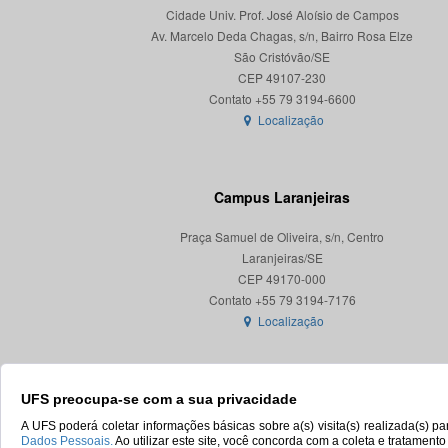
Cidade Univ. Prof. José Aloísio de Campos
Av. Marcelo Deda Chagas, s/n, Bairro Rosa Elze
São Cristóvão/SE
CEP 49107-230
Localização
Campus Laranjeiras
Praça Samuel de Oliveira, s/n, Centro
Laranjeiras/SE
CEP 49170-000
Localização
UFS preocupa-se com a sua privacidade
A UFS poderá coletar informações básicas sobre a(s) visita(s) realizada(s) 
Dados Pessoais.
Ao utilizar este site, você concorda com a coleta e tratament