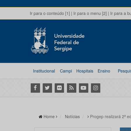
Ir para o conteúdo [1]
|
Ir para o menu [2]
|
Ir para a b
Institucional
Campi
Hospitais
Ensino
Pesqui
Facebook
Twitter
Flickr
RSS
Youtube
Instagram
Home
Notícias
Progep realizará 2ª 