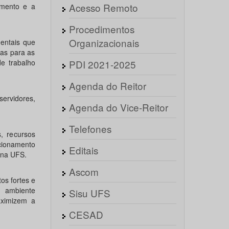
Acesso Remoto
amento e a
Procedimentos
Organizacionais
entais que
das para as
e trabalho
PDI 2021-2025
Agenda do Reitor
servidores,
Agenda do Vice-Reitor
Telefones
, recursos
cionamento
Editais
 na UFS.
Ascom
os fortes e
 ambiente
Sisu UFS
aximizem a
CESAD