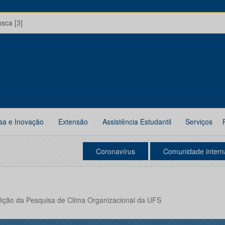
usca [3]
sa e Inovação
Extensão
Assistência Estudantil
Serviços
Coronavírus
Comunidade intern
edição da Pesquisa de Clima Organizacional da UFS