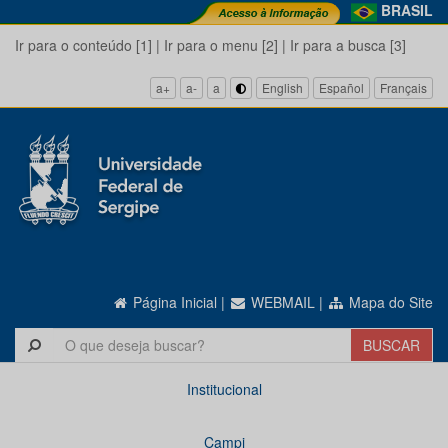
BRASIL
Ir para o conteúdo [1]
|
Ir para o menu [2]
|
Ir para a busca [3]
a+
a-
a
English
Español
Français
Página Inicial
|
WEBMAIL
|
Mapa do Site
Institucional
Campi