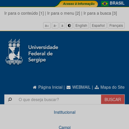
BRASIL
Ir para o conteúdo [1]
|
Ir para o menu [2]
|
Ir para a busca [3]
a+
a-
a
English
Español
Français
Página Inicial
|
WEBMAIL
|
Mapa do Site
Institucional
Campi