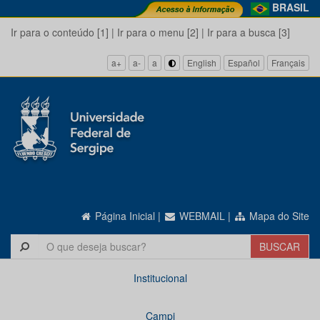
BRASIL
Ir para o conteúdo [1]
|
Ir para o menu [2]
|
Ir para a busca [3]
a+
a-
a
English
Español
Français
Página Inicial
|
WEBMAIL
|
Mapa do Site
Institucional
Campi