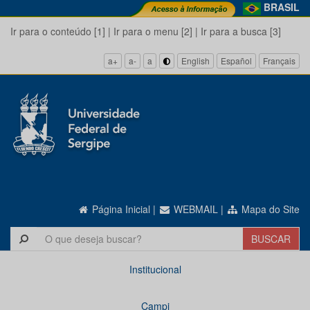
BRASIL
Ir para o conteúdo [1]
|
Ir para o menu [2]
|
Ir para a busca [3]
a+
a-
a
English
Español
Français
Página Inicial
|
WEBMAIL
|
Mapa do Site
Institucional
Campi