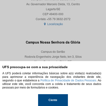
Av. Governador Marcelo Déda, 13, Centro
Lagarto/SE
CEP 49400-000
Localização
Campus Nossa Senhora da Glória
Campus do Sertão
Rodovia Engenheiro Jorge Neto, km 3, Silos
Nossa Senhora da Glória/SE
CEP 49680-000
UFS preocupa-se com a sua privacidade
A UFS poderá coletar informações básicas sobre a(s) visita(s) realizada(s)
Localização
para aprimorar a experiência de navegação dos visitantes deste site,
segundo o que estabelece a
Política de Privacidade de Dados Pessoais.
Ao
utilizar este site, você concorda com a coleta e tratamento de seus dados
pessoais por meio de formulários e cookies.
© 2026. Todos os direitos reservados.
Ciente
Universidade Federal de Sergipe.