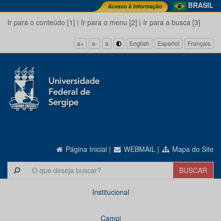
BRASIL
Ir para o conteúdo [1]
|
Ir para o menu [2]
|
Ir para a busca [3]
a+
a-
a
English
Español
Français
Página Inicial
|
WEBMAIL
|
Mapa do Site
Institucional
Campi