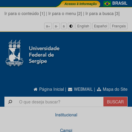
BRASIL
Ir para o conteúdo [1]
|
Ir para o menu [2]
|
Ir para a busca [3]
a+
a-
a
English
Español
Français
Página Inicial
|
WEBMAIL
|
Mapa do Site
Institucional
Campi