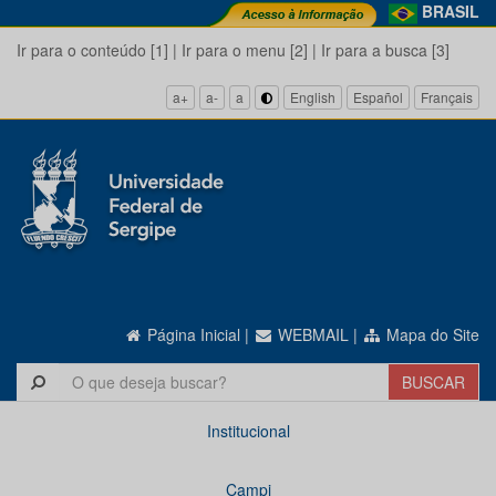
BRASIL
Ir para o conteúdo [1]
|
Ir para o menu [2]
|
Ir para a busca [3]
a+
a-
a
English
Español
Français
Página Inicial
|
WEBMAIL
|
Mapa do Site
Institucional
Campi