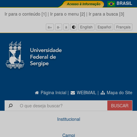
BRASIL
Ir para o conteúdo [1]
|
Ir para o menu [2]
|
Ir para a busca [3]
a+
a-
a
English
Español
Français
Página Inicial
|
WEBMAIL
|
Mapa do Site
Institucional
Campi